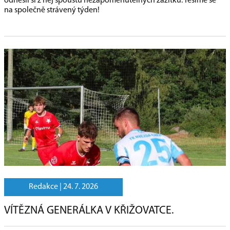
odnesli si z něj spoustu nezapomenutelných zážitků. Těšíme se
na společně strávený týden!
Redakce |
24. 7. 2026
VÍTĚZNÁ GENERÁLKA V KŘIŽOVATCE.