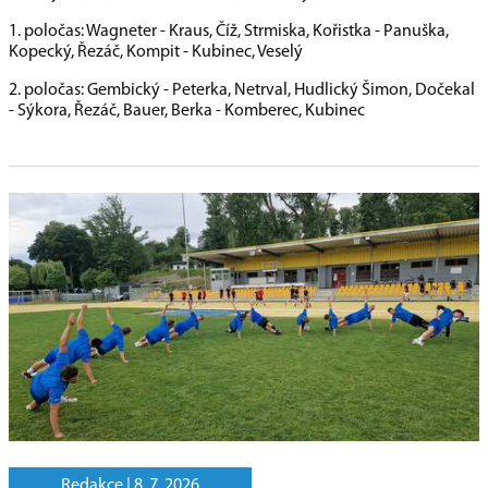
1. poločas: Wagneter - Kraus, Číž, Strmiska, Kořistka - Panuška,
Kopecký, Řezáč, Kompit - Kubinec, Veselý
2. poločas: Gembický - Peterka, Netrval, Hudlický Šimon, Dočekal
- Sýkora, Řezáč, Bauer, Berka - Komberec, Kubinec
Redakce |
8. 7. 2026