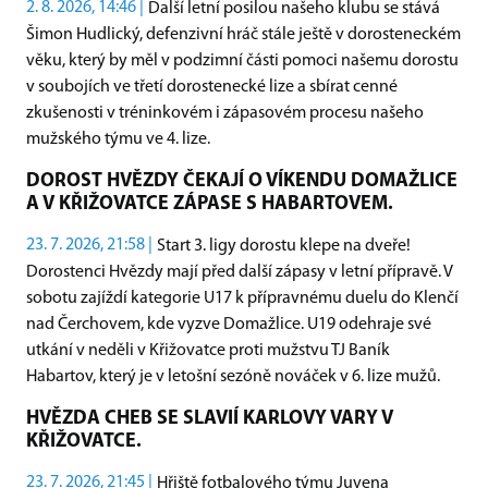
2. 8. 2026, 14:46 |
Další letní posilou našeho klubu se stává
Šimon Hudlický, defenzivní hráč stále ještě v dorosteneckém
věku, který by měl v podzimní části pomoci našemu dorostu
v soubojích ve třetí dorostenecké lize a sbírat cenné
zkušenosti v tréninkovém i zápasovém procesu našeho
mužského týmu ve 4. lize.
DOROST HVĚZDY ČEKAJÍ O VÍKENDU DOMAŽLICE
A V KŘIŽOVATCE ZÁPASE S HABARTOVEM.
23. 7. 2026, 21:58 |
Start 3. ligy dorostu klepe na dveře!
Dorostenci Hvězdy mají před další zápasy v letní přípravě. V
sobotu zajíždí kategorie U17 k přípravnému duelu do Klenčí
nad Čerchovem, kde vyzve Domažlice. U19 odehraje své
utkání v neděli v Křižovatce proti mužstvu TJ Baník
Habartov, který je v letošní sezóně nováček v 6. lize mužů.
HVĚZDA CHEB SE SLAVIÍ KARLOVY VARY V
KŘIŽOVATCE.
23. 7. 2026, 21:45 |
Hřiště fotbalového týmu Juvena