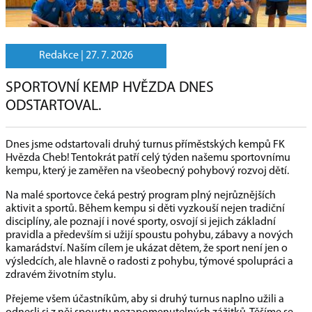
Redakce |
27. 7. 2026
SPORTOVNÍ KEMP HVĚZDA DNES
ODSTARTOVAL.
Dnes jsme odstartovali druhý turnus příměstských kempů FK
Hvězda Cheb! Tentokrát patří celý týden našemu sportovnímu
kempu, který je zaměřen na všeobecný pohybový rozvoj dětí.
Na malé sportovce čeká pestrý program plný nejrůznějších
aktivit a sportů. Během kempu si děti vyzkouší nejen tradiční
disciplíny, ale poznají i nové sporty, osvojí si jejich základní
pravidla a především si užijí spoustu pohybu, zábavy a nových
kamarádství. Naším cílem je ukázat dětem, že sport není jen o
výsledcích, ale hlavně o radosti z pohybu, týmové spolupráci a
zdravém životním stylu.
Přejeme všem účastníkům, aby si druhý turnus naplno užili a