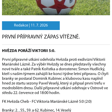
Redakce |
11. 7. 2026
PRVNÍ PŘÍPRAVNÝ ZÁPAS VÍTĚZNĚ.
HVĚZDA PORÁŽÍ VIKTORII 5:0.
První přípravné utkání odehrála Hvězda proti exdivizní Viktorii
Mariánské Lázně. Za výběr Hvězdy se dnes představily všechny
nové tváře a také Patrik Kořistka a dorostenec Šimon Hudlický,
kteří s naším týmem zahájili ke konci týdne letní přípravu. O čtyři
branky se postaral Dominik Kubinec a klubovou kasu naplnil
hned ze startu sezony Pavel Veselý, který si připsal první trefu v
modrobílém dresu. Další přípravné utkání odehraje v Ostrově ve
středu 22. července od 18:00 hodin.
FK Hvězda Cheb - FC Viktoria Mariánské Lázně 5:0 (2:0)
Branky: 2. , 55., 59. a 62. Kubinec, 14. Veselý