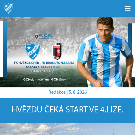
Redakce |
5. 8. 2026
HVĚZDU ČEKÁ START VE 4.LIZE.