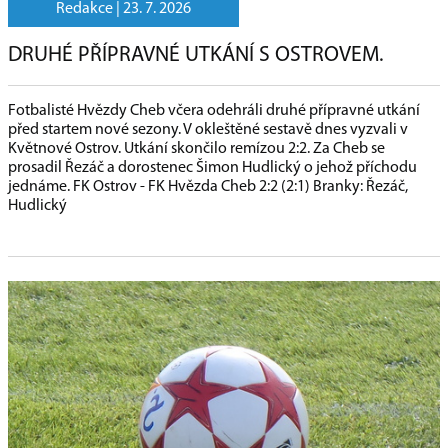
Redakce |
23. 7. 2026
DRUHÉ PŘÍPRAVNÉ UTKÁNÍ S OSTROVEM.
Fotbalisté Hvězdy Cheb včera odehráli druhé přípravné utkání
před startem nové sezony. V okleštěné sestavě dnes vyzvali v
Květnové Ostrov. Utkání skončilo remízou 2:2. Za Cheb se
prosadil Řezáč a dorostenec Šimon Hudlický o jehož příchodu
jednáme. FK Ostrov - FK Hvězda Cheb 2:2 (2:1) Branky: Řezáč,
Hudlický