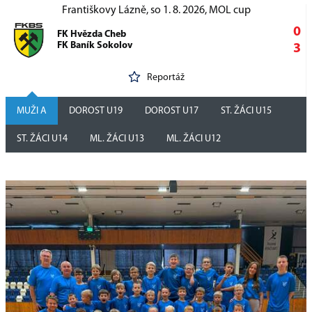
Františkovy Lázně, so 1. 8. 2026, MOL cup
0
FK Hvězda Cheb
FK Baník Sokolov
3
Reportáž
MUŽI A
DOROST U19
DOROST U17
ST. ŽÁCI U15
ST. ŽÁCI U14
ML. ŽÁCI U13
ML. ŽÁCI U12