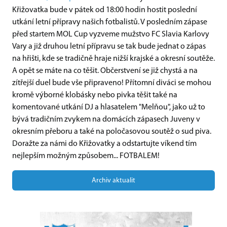
Křižovatka bude v pátek od 18:00 hodin hostit poslední
utkání letní přípravy našich fotbalistů. V posledním zápase
před startem MOL Cup vyzveme mužstvo FC Slavia Karlovy
Vary a již druhou letní přípravu se tak bude jednat o zápas
na hřišti, kde se tradičně hraje nižší krajské a okresní soutěže.
A opět se máte na co těšit. Občerstvení se již chystá a na
zítřejší duel bude vše připraveno! Přítomní diváci se mohou
kromě výborné klobásky nebo pivka těšit také na
komentované utkání DJ a hlasatelem "Melňou", jako už to
bývá tradičním zvykem na domácích zápasech Juveny v
okresním přeboru a také na poločasovou soutěž o sud piva.
Doražte za námi do Křižovatky a odstartujte víkend tím
nejlepším možným způsobem... FOTBALEM!
Archiv aktualit