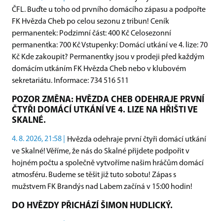
ČFL. Buďte u toho od prvního domácího zápasu a podpořte
FK Hvězda Cheb po celou sezonu z tribun! Ceník
permanentek: Podzimní část: 400 Kč Celosezonní
permanentka: 700 Kč Vstupenky: Domácí utkání ve 4. lize: 70
Kč Kde zakoupit? Permanentky jsou v prodeji před každým
domácím utkáním FK Hvězda Cheb nebo v klubovém
sekretariátu. Informace: 734 516 511
POZOR ZMĚNA: HVĚZDA CHEB ODEHRAJE PRVNÍ
ČTYŘI DOMÁCÍ UTKÁNÍ VE 4. LIZE NA HŘIŠTI VE
SKALNÉ.
4. 8. 2026, 21:58 |
Hvězda odehraje první čtyři domácí utkání
ve Skalné! Věříme, že nás do Skalné přijdete podpořit v
hojném počtu a společně vytvoříme našim hráčům domácí
atmosféru. Budeme se těšit již tuto sobotu! Zápas s
mužstvem FK Brandýs nad Labem začíná v 15:00 hodin!
DO HVĚZDY PŘICHÁZÍ ŠIMON HUDLICKÝ.